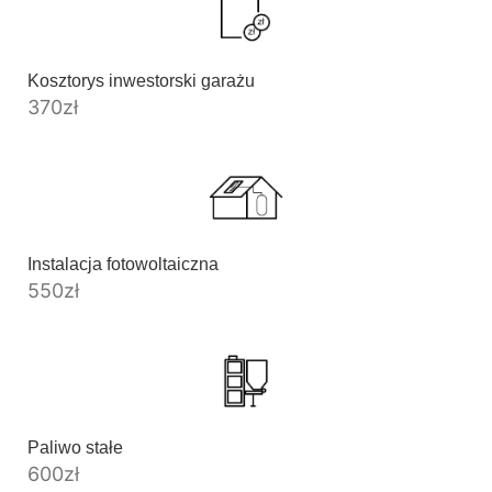
Kosztorys inwestorski garażu
370
zł
Instalacja fotowoltaiczna
550
zł
Paliwo stałe
600
zł