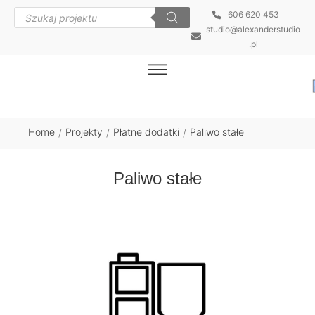
606 620 453
studio@alexanderstudio
.pl
Home
Projekty
Płatne dodatki
Paliwo stałe
/
/
/
Paliwo stałe