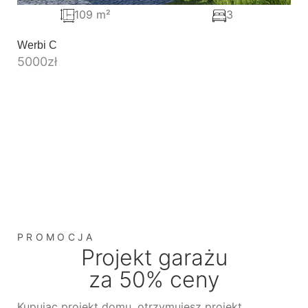
109 m²
3
Werbi C
5000
zł
PROMOCJA
Projekt garażu
za 50% ceny
Kupując projekt domu, otrzymujesz projekt