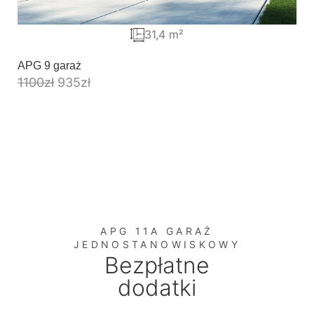
31,4 m²
APG 9 garaż
1100
zł
935
zł
APG 11A GARAŻ
JEDNOSTANOWISKOWY
Bezpłatne
dodatki