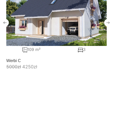
109 m²
3
Werbi C
5000
zł
4250
zł