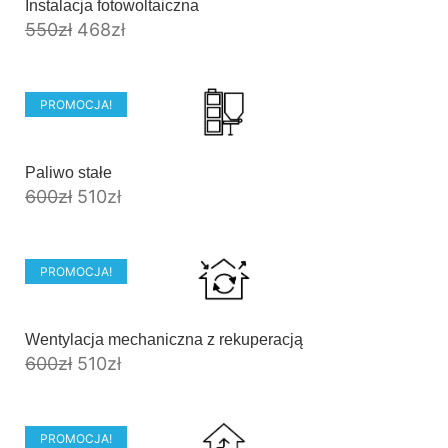
Instalacja fotowoltaiczna
550
zł
468
zł
PROMOCJA!
Paliwo stałe
600
zł
510
zł
PROMOCJA!
Wentylacja mechaniczna z rekuperacją
600
zł
510
zł
PROMOCJA!