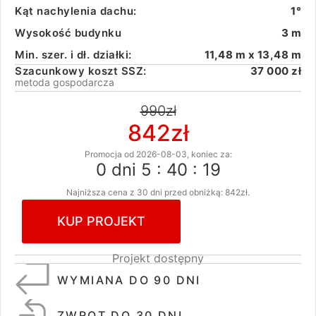
Kąt nachylenia dachu:
1°
Wysokość budynku
3 m
Min. szer. i dł. działki:
11,48 m x 13,48 m
Szacunkowy koszt SSZ:
37 000 zł
metoda gospodarcza
990
zł
842
zł
Promocja od 2026-08-03, koniec za:
0 dni 5 : 40 : 18
Najniższa cena z 30 dni przed obniżką:
842
zł
.
KUP PROJEKT
Projekt dostępny
WYMIANA DO 90 DNI
ZWROT DO 30 DNI