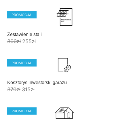
PROMOCJA!
Zestawienie stali
300
zł
255
zł
PROMOCJA!
Kosztorys inwestorski garażu
370
zł
315
zł
PROMOCJA!