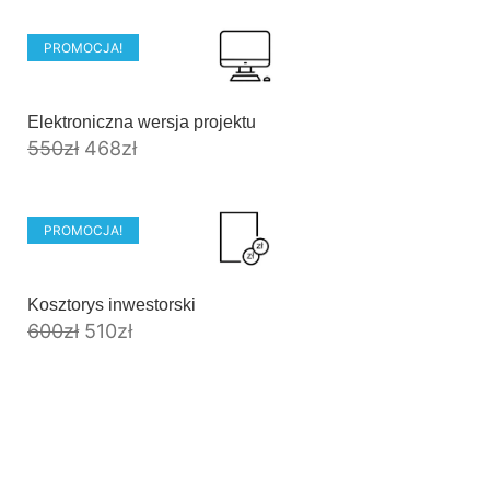
PROMOCJA!
Elektroniczna wersja projektu
550
zł
468
zł
PROMOCJA!
Kosztorys inwestorski
600
zł
510
zł