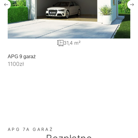
31,4 m²
APG 9 garaż
1100
zł
APG 7A GARAŻ