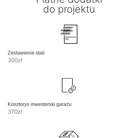
do projektu
Zestawienie stali
300
zł
Kosztorys inwestorski garażu
370
zł