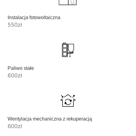
Instalacja fotowoltaiczna
550
zł
Paliwo stałe
600
zł
Wentylacja mechaniczna z rekuperacją
600
zł