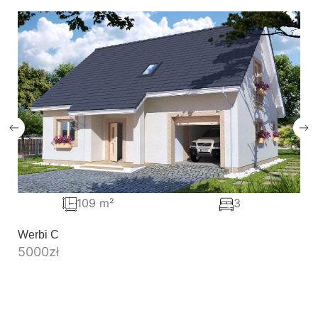
109 m²
3
Werbi C
5000
zł