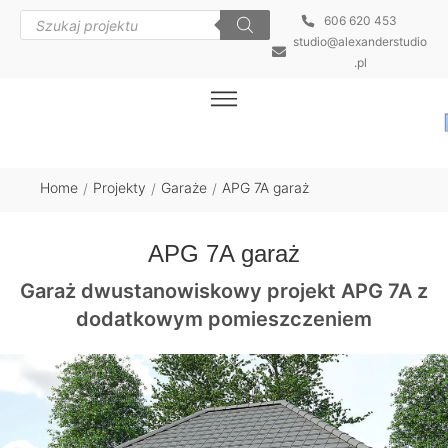
606 620 453
studio@alexanderstudio
.pl
Home
Projekty
Garaże
APG 7A garaż
/
/
/
APG 7A garaż
Garaż dwustanowiskowy projekt APG 7A z
dodatkowym pomieszczeniem