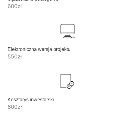
600
zł
Elektroniczna wersja projektu
550
zł
Kosztorys inwestorski
600
zł