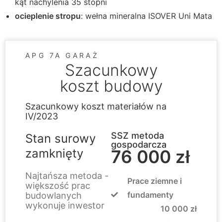
kąt nachylenia 35 stopni
ocieplenie stropu
: wełna mineralna ISOVER Uni Mata
APG 7A GARAŻ
Szacunkowy
koszt budowy
Szacunkowy koszt materiałów na
IV/2023
SSZ metoda
Stan surowy
gospodarcza
zamknięty
76 000 zł
Najtańsza metoda -
Prace ziemne i
większość prac
fundamenty
budowlanych
wykonuje inwestor
10 000 zł