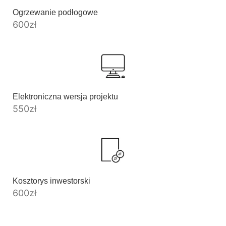
Ogrzewanie podłogowe
600
zł
Elektroniczna wersja projektu
550
zł
Kosztorys inwestorski
600
zł