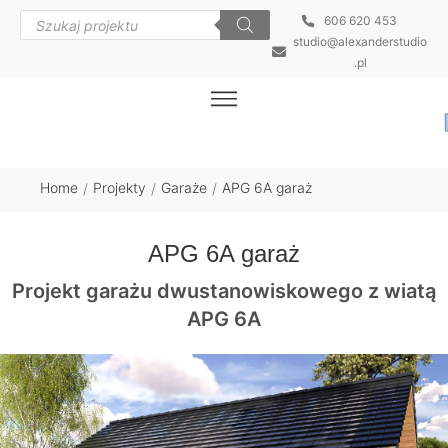
606 620 453
studio@alexanderstudio
.pl
Home
Projekty
Garaże
APG 6A garaż
/
/
/
APG 6A garaż
Projekt garażu dwustanowiskowego z wiatą
APG 6A