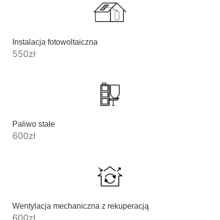
Instalacja fotowoltaiczna
550
zł
Paliwo stałe
600
zł
Wentylacja mechaniczna z rekuperacją
600
zł