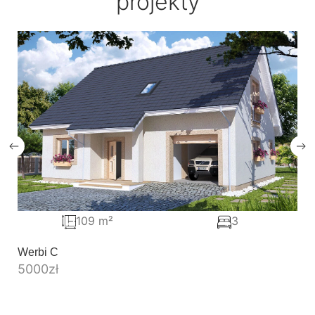
projekty
109 m²
3
Werbi C
5000
zł