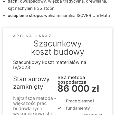
dach:
dwuspadowy, więźba tradycyjna, drewniana,
kąt nachylenia 35 stopni
ocieplenie stropu
: wełna mineralna ISOVER Uni Mata
APG 6A GARAŻ
Szacunkowy
koszt budowy
Szacunkowy koszt materiałów na
IV/2023
SSZ metoda
Stan surowy
gospodarcza
zamknięty
86 000 zł
Najtańsza metoda -
Prace ziemne i
większość prac
fundamenty
budowlanych
wykonuje inwestor