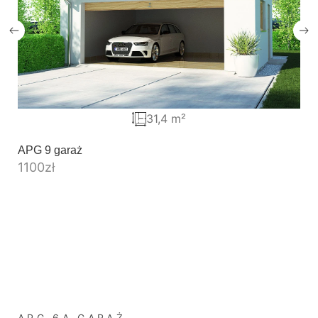
31,4 m²
APG 9 garaż
1100
zł
APG 6A GARAŻ