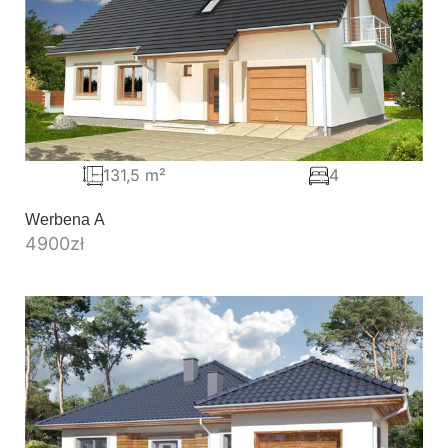
131,5 m²
4
Werbena A
4900
zł