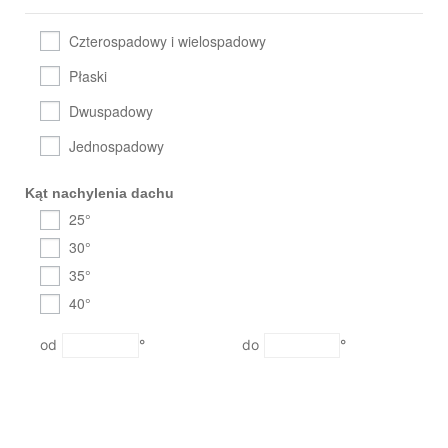
Czterospadowy i wielospadowy
Płaski
Dwuspadowy
Jednospadowy
Kąt nachylenia dachu
25°
30°
35°
40°
°
°