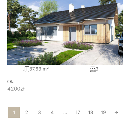
87,63 m²
3
Ola
4200
zł
1
2
3
4
…
17
18
19
→