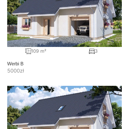
109 m²
3
Werbi B
5000
zł