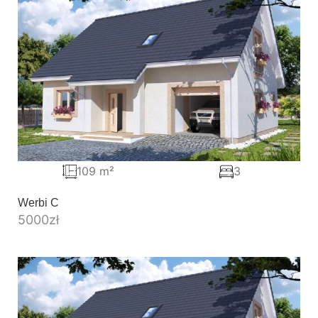
109 m²
3
Werbi C
5000
zł