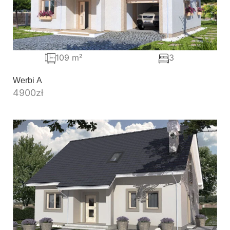
109 m²
3
Werbi A
4900
zł