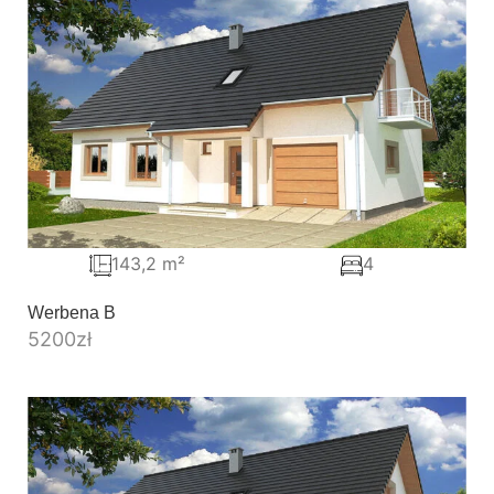
143,2 m²
4
Werbena B
5200
zł