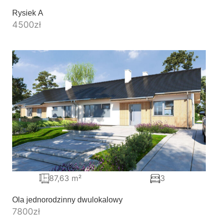
Rysiek A
4500
zł
87,63 m²
3
Ola jednorodzinny dwulokalowy
7800
zł