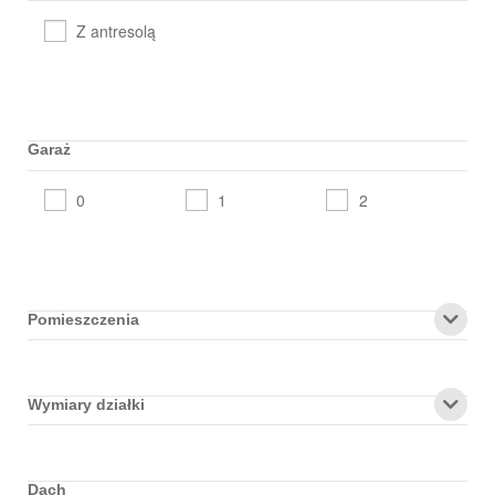
Z antresolą
Garaż
0
1
2
Pomieszczenia
Wymiary działki
Dach