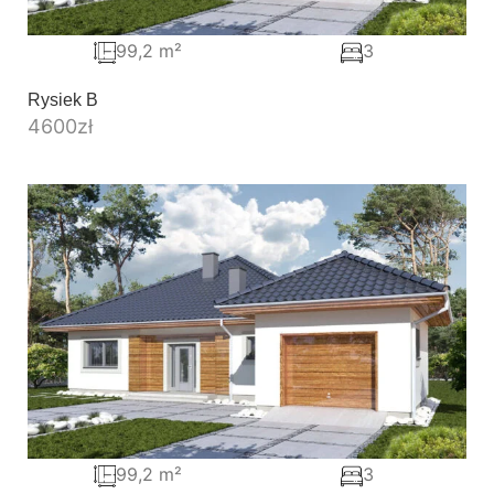
99,2 m²
3
Rysiek B
4600
zł
99,2 m²
3