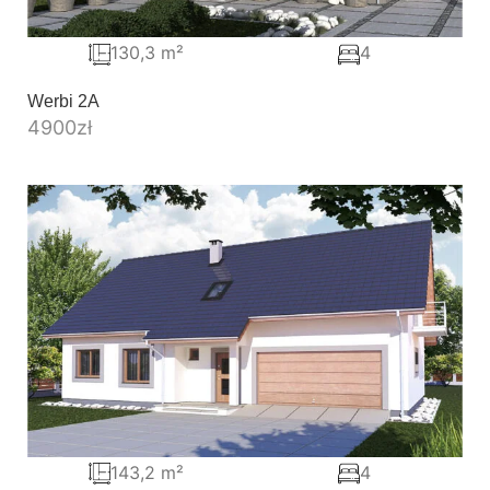
130,3 m²
4
Werbi 2A
4900
zł
143,2 m²
4