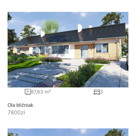
87,63 m²
3
Ola bliźniak
7800
zł