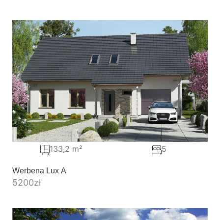
133,2 m²
5
Werbena Lux A
5200
zł