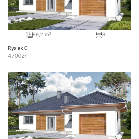
99,2 m²
3
Rysiek C
4700
zł