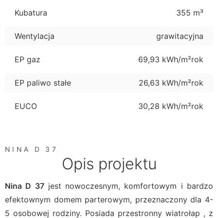
Kubatura
355 m³
Wentylacja
grawitacyjna
EP gaz
69,93 kWh/m²rok
EP paliwo stałe
26,63 kWh/m²rok
EUCO
30,28 kWh/m²rok
NINA D 37
Opis projektu
Nina D 37
jest nowoczesnym, komfortowym i bardzo
efektownym domem parterowym, przeznaczony dla 4-
5 osobowej rodziny. Posiada przestronny wiatrołap , z