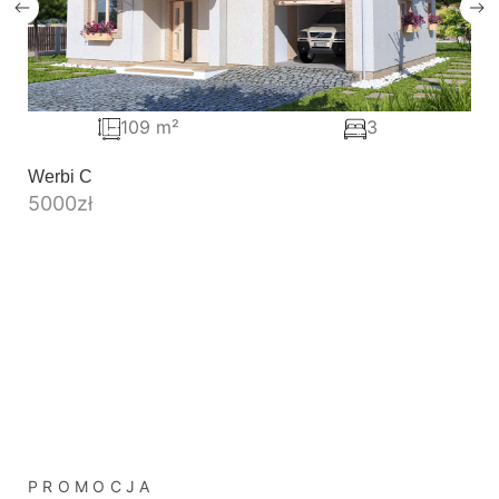
109 m²
3
Werbi C
5000
zł
PROMOCJA