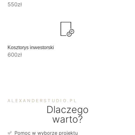
550
zł
Kosztorys inwestorski
600
zł
ALEXANDERSTUDIO.PL
Dlaczego
warto?
Pomoc w wyborze projektu