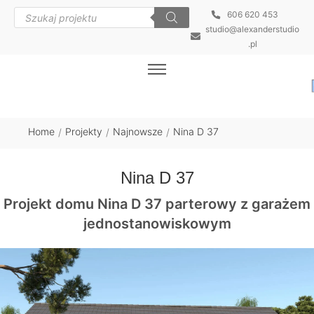
606 620 453
studio@alexanderstudio
.pl
Home
Projekty
Najnowsze
Nina D 37
/
/
/
Nina D 37
Projekt domu Nina D 37 parterowy z garażem
jednostanowiskowym