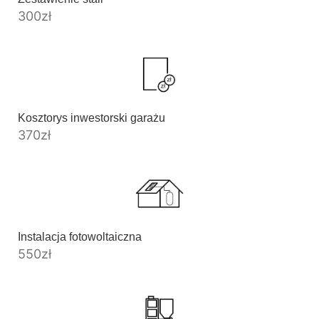
300
zł
Kosztorys inwestorski garażu
370
zł
Instalacja fotowoltaiczna
550
zł