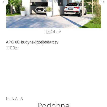
24 m²
APG 6C budynek gospodarczy
1100
zł
NINA A
Podobne