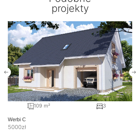
projekty
109 m²
3
Werbi C
5000
zł