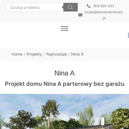
606 620 453
studio@alexanderstudio
.pl
Home
Projekty
Najnowsze
Nina A
/
/
/
Nina A
Projekt domu Nina A parterowy bez garażu