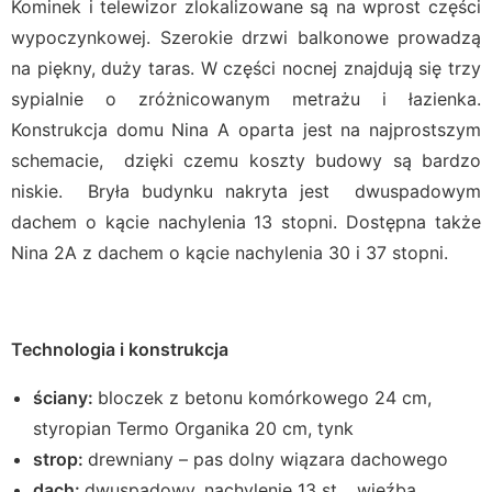
Kominek i telewizor zlokalizowane są na wprost części
wypoczynkowej. Szerokie drzwi balkonowe prowadzą
na piękny, duży taras. W części nocnej znajdują się trzy
sypialnie o zróżnicowanym metrażu i łazienka.
Konstrukcja domu Nina A oparta jest na najprostszym
schemacie, dzięki czemu koszty budowy są bardzo
niskie. Bryła budynku nakryta jest dwuspadowym
dachem o kącie nachylenia 13 stopni. Dostępna także
Nina 2A z dachem o kącie nachylenia 30 i 37 stopni.
T
echnologia i konstrukcja
ściany:
bloczek z betonu komórkowego 24 cm,
styropian Termo Organika 20 cm, tynk
strop:
drewniany – pas dolny wiązara dachowego
dach:
dwuspadowy, nachylenie 13 st. , więźba