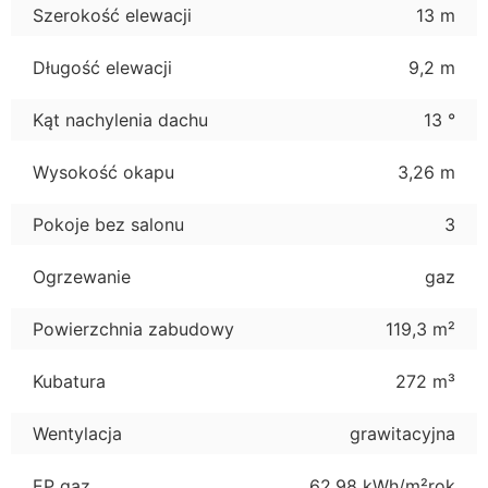
Szerokość elewacji
13 m
Długość elewacji
9,2 m
Kąt nachylenia dachu
13 °
Wysokość okapu
3,26 m
Pokoje bez salonu
3
Ogrzewanie
gaz
Powierzchnia zabudowy
119,3 m²
Kubatura
272 m³
Wentylacja
grawitacyjna
EP gaz
62,98 kWh/m²rok