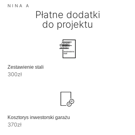
NINA A
Płatne dodatki
do projektu
Zestawienie stali
300
zł
Kosztorys inwestorski garażu
370
zł