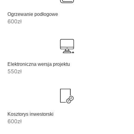
Ogrzewanie podłogowe
600
zł
Elektroniczna wersja projektu
550
zł
Kosztorys inwestorski
600
zł