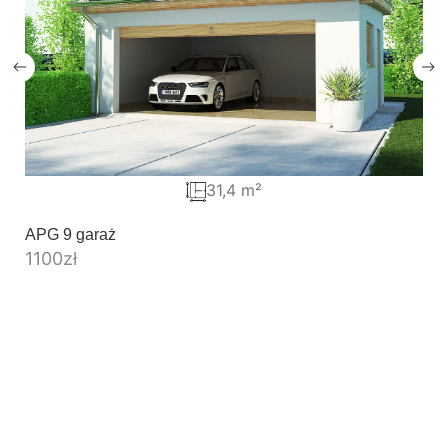
31,4 m²
APG 9 garaż
1100
zł