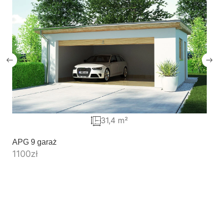
31,4 m²
APG 9 garaż
1100
zł