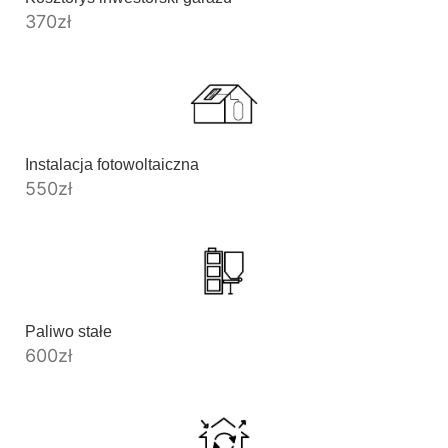
370
zł
Instalacja fotowoltaiczna
550
zł
Paliwo stałe
600
zł