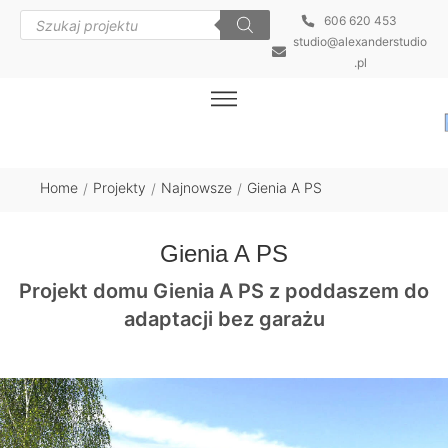
606 620 453
studio@alexanderstudio
.pl
Home
Projekty
Najnowsze
Gienia A PS
/
/
/
Gienia A PS
Projekt domu Gienia A PS z poddaszem do
adaptacji bez garażu