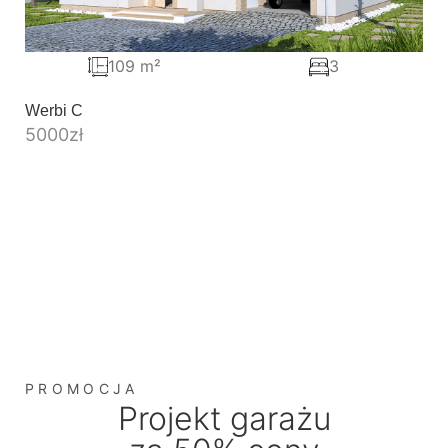
109 m²
3
Werbi C
5000
zł
PROMOCJA
Projekt garażu