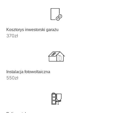
Kosztorys inwestorski garażu
370
zł
Instalacja fotowoltaiczna
550
zł