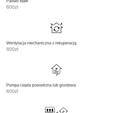
Paliwo stałe
600
zł
Wentylacja mechaniczna z rekuperacją
600
zł
Pompa ciepła powietrzna lub gruntowa
600
zł