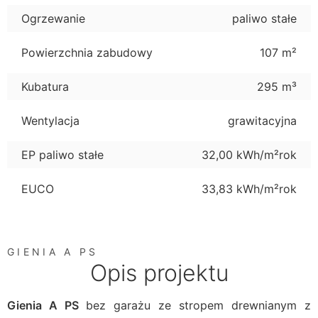
Ogrzewanie
paliwo stałe
Powierzchnia zabudowy
107 m²
Kubatura
295 m³
Wentylacja
grawitacyjna
EP paliwo stałe
32,00 kWh/m²rok
EUCO
33,83 kWh/m²rok
GIENIA A PS
Opis projektu
Gienia A PS
bez garażu ze stropem drewnianym z