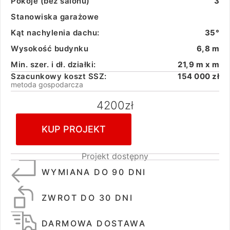
Pokoje (bez salonu)
3
Stanowiska garażowe
Kąt nachylenia dachu:
35°
Wysokość budynku
6,8 m
Min. szer. i dł. działki:
21,9 m x m
Szacunkowy koszt SSZ:
154 000 zł
metoda gospodarcza
4200
zł
KUP PROJEKT
Projekt dostępny
WYMIANA DO 90 DNI
ZWROT DO 30 DNI
DARMOWA DOSTAWA