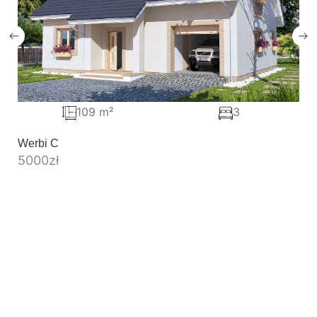
109 m²
3
Werbi C
5000
zł