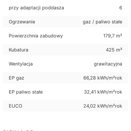
przy adaptacji poddasza
6
Ogrzewanie
gaz / paliwo stałe
Powierzchnia zabudowy
179,7 m²
Kubatura
425 m³
Wentylacja
grawitacyjna
EP gaz
66,28 kWh/m²rok
EP paliwo stałe
32,41 kWh/m²rok
EUCO
24,02 kWh/m²rok