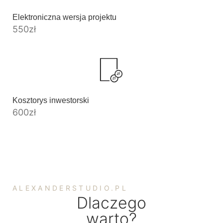
Elektroniczna wersja projektu
550
zł
Kosztorys inwestorski
600
zł
ALEXANDERSTUDIO.PL
Dlaczego
warto?