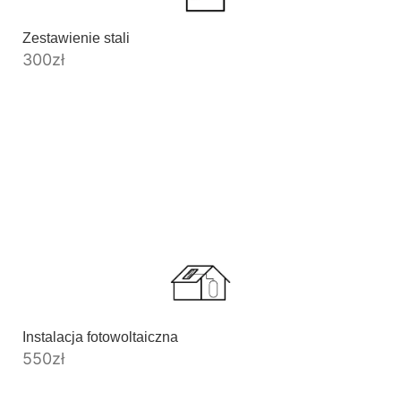
Zestawienie stali
300
zł
Kosztorys inwestorski garażu
370
zł
Instalacja fotowoltaiczna
550
zł