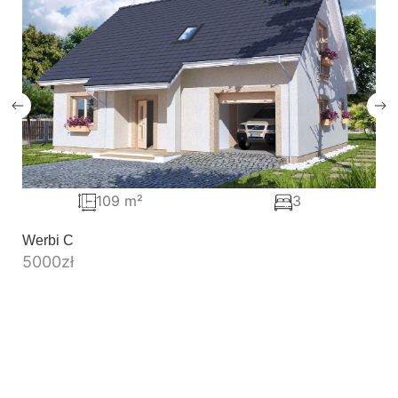
109 m²
3
Werbi C
5000
zł