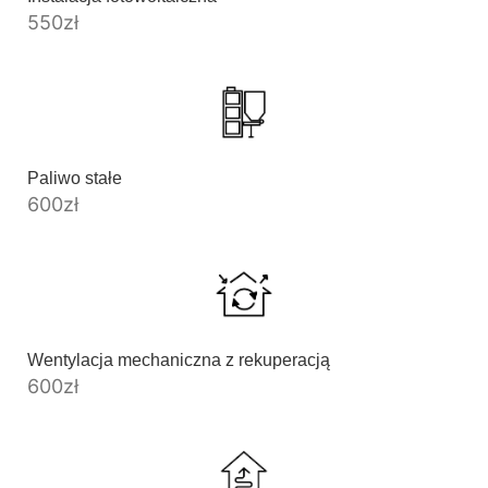
550
zł
Paliwo stałe
600
zł
Wentylacja mechaniczna z rekuperacją
600
zł