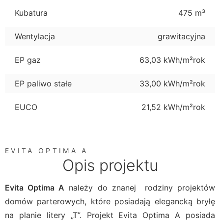
Kubatura
475 m³
Wentylacja
grawitacyjna
EP gaz
63,03 kWh/m²rok
EP paliwo stałe
33,00 kWh/m²rok
EUCO
21,52 kWh/m²rok
EVITA OPTIMA A
Opis projektu
Evita Optima A
należy do znanej rodziny projektów
domów parterowych, które posiadają elegancką bryłę
na planie litery „T”. Projekt Evita Optima A posiada