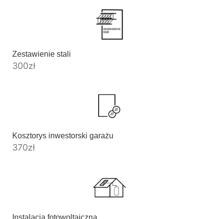
Zestawienie stali
300
zł
Kosztorys inwestorski garażu
370
zł
Instalacja fotowoltaiczna