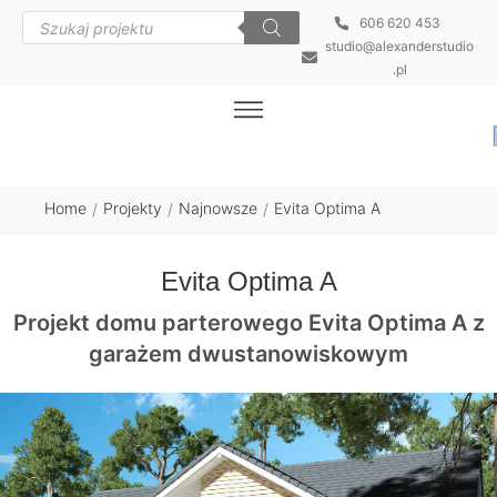
606 620 453
studio@alexanderstudio
.pl
Home
Projekty
Najnowsze
Evita Optima A
/
/
/
Evita Optima A
Projekt domu parterowego Evita Optima A z
garażem dwustanowiskowym