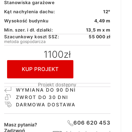
Stanowiska garażowe
Kąt nachylenia dachu:
12°
Wysokość budynku
4,49 m
Min. szer. i dł. działki:
13,5 m x m
Szacunkowy koszt SSZ:
55 000 zł
metoda gospodarcza
1100
zł
KUP PROJEKT
Projekt dostępny
WYMIANA DO 90 DNI
ZWROT DO 30 DNI
DARMOWA DOSTAWA
606 620 453
Masz pytania?
Zadzwoń