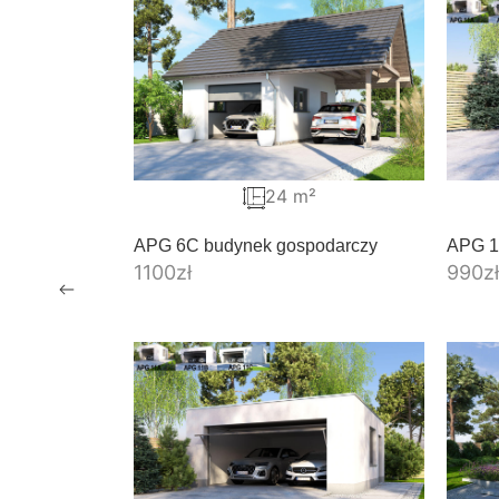
24 m²
APG 6C budynek gospodarczy
APG 1
1100
zł
990
zł