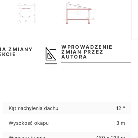
WPROWADZENIE
NA ZMIANY
ZMIAN PRZEZ
EKCIE
AUTORA
u
Kąt nachylenia dachu
12 °
Wysokość okapu
3 m
Wymiary bramy
480 x 214 m