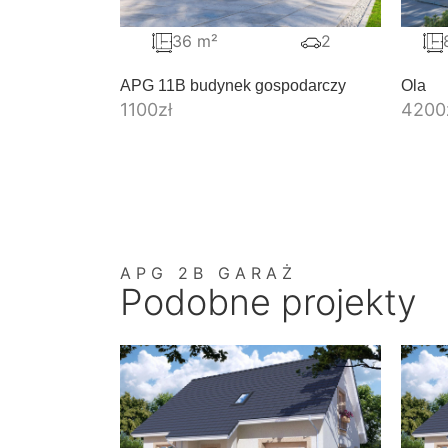
36 m²
2
APG 11B budynek gospodarczy
Ola
1100
zł
4200
APG 2B GARAŻ
Podobne projekty