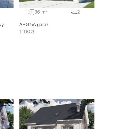
36 m²
2
wy
APG 5A garaż
1100
zł