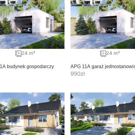
24 m²
24 m²
1A budynek gospodarczy
APG 11A garaż jednostanowi
990
zł