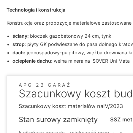
Technologia i konstrukcja
Konstrukcja oraz propozycje materiałowe zastosowane 
ściany:
bloczek gazobetonowy 24 cm, tynk
strop
: płyty GK podwieszane do pasa dolnego krato
dach:
jednospadowy-pulpitowy, więźba drewniana kra
ocieplenie dachu
: wełna mineralna ISOVER Uni Mata
APG 2B GARAŻ
Szacunkowy koszt bu
Szacunkowy koszt materiałów na
IV/2023
Stan surowy zamknięty
SSZ met
Najtańsza metoda - większość prac