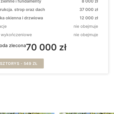
 ziemne i fundamenty
8 000 zł
rukcja. strop oraz dach
37 000 zł
rka okienna i drzwiowa
12 000 zł
acje
nie obejmuje
e wykończeniowe
nie obejmuje
70 000 zł
oda zlecona
ZTORYS - 549 ZŁ