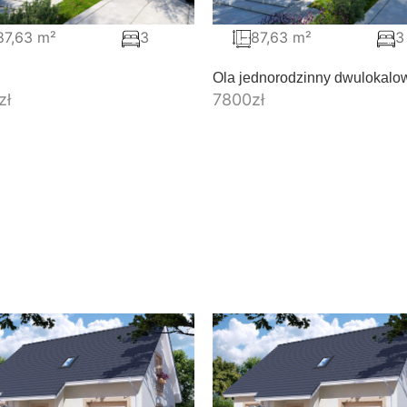
87,63 m²
3
87,63 m²
3
Ola jednorodzinny dwulokalo
zł
7800
zł