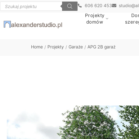
606 620 453
studio@al
Projekty
Do
domów
szer
Home
Projekty
Garaże
APG 2B garaż
/
/
/