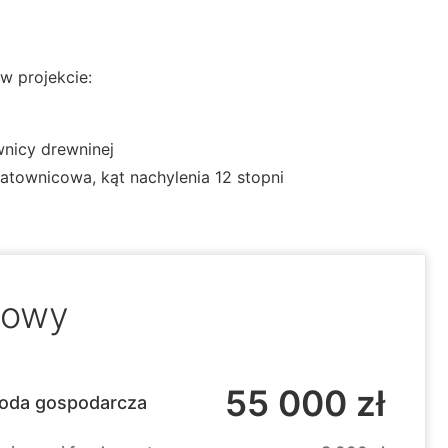
w projekcie:
wnicy drewninej
townicowa, kąt nachylenia 12 stopni
dowy
55 000 zł
oda gospodarcza