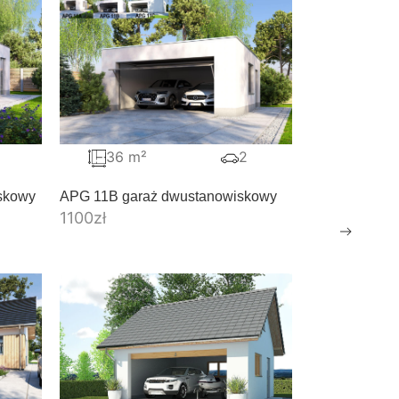
36 m²
2
skowy
APG 11B garaż dwustanowiskowy
1100
zł