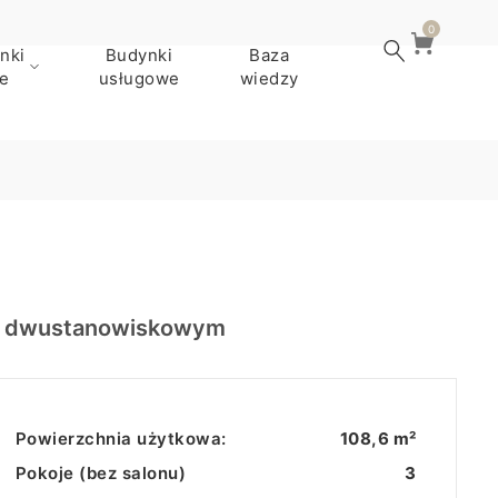
0
nki
Budynki
Baza
e
usługowe
wiedzy
em dwustanowiskowym
Powierzchnia użytkowa:
108,6 m²
Pokoje (bez salonu)
3