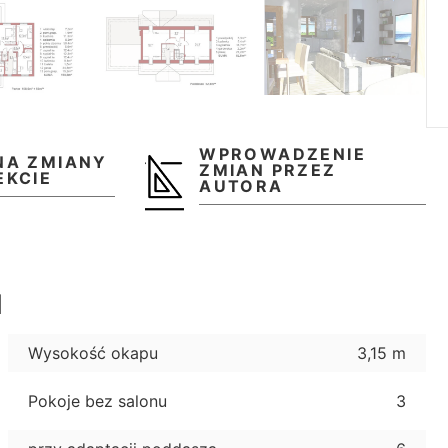
WPROWADZENIE
NA ZMIANY
ZMIAN PRZEZ
EKCIE
AUTORA
u
Wysokość okapu
3,15 m
Pokoje bez salonu
3