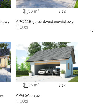
36 m²
2
skowy
APG 11B garaż dwustanowiskowy
1100
zł
36 m²
2
wy
APG 5A garaż
1100
zł