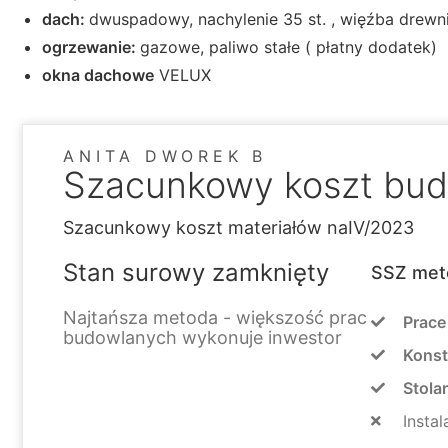
dach:
dwuspadowy, nachylenie 35 st. , więźba drew
ogrzewanie:
gazowe, paliwo stałe ( płatny dodatek)
okna dachowe
VELUX
ANITA DWOREK B
Szacunkowy koszt bu
Szacunkowy koszt materiałów na
IV/2023
Stan surowy zamknięty
SSZ met
Najtańsza metoda - większość prac
Prace
budowlanych wykonuje inwestor
Konst
Stola
Instal