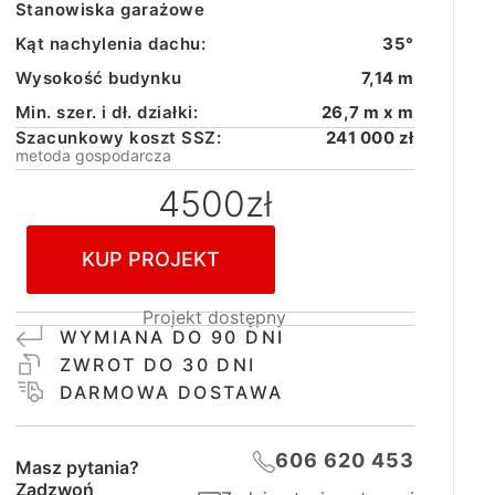
Stanowiska garażowe
Kąt nachylenia dachu:
35°
Wysokość budynku
7,14 m
Min. szer. i dł. działki:
26,7 m x m
Szacunkowy koszt SSZ:
241 000 zł
metoda gospodarcza
4500
zł
KUP PROJEKT
Projekt dostępny
WYMIANA DO 90 DNI
ZWROT DO 30 DNI
DARMOWA DOSTAWA
606 620 453
Masz pytania?
Zadzwoń