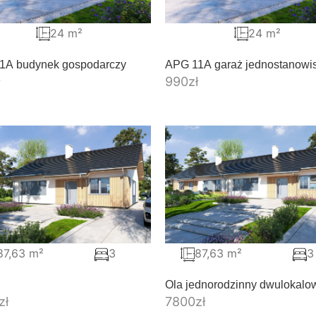
24 m²
24 m²
1A budynek gospodarczy
APG 11A garaż jednostanowi
990
zł
87,63 m²
3
87,63 m²
3
Ola jednorodzinny dwulokalo
zł
7800
zł