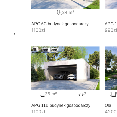
24 m²
APG 6C budynek gospodarczy
APG 1
1100
zł
990
zł
36 m²
2
APG 11B budynek gospodarczy
Ola
1100
zł
4200