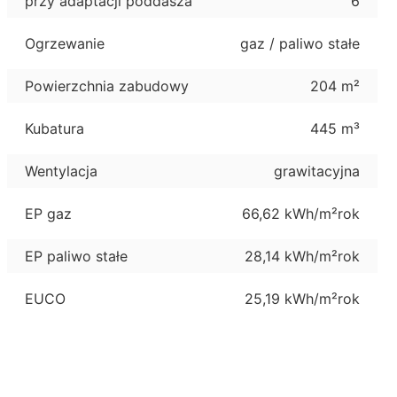
przy adaptacji poddasza
6
Ogrzewanie
gaz / paliwo stałe
Powierzchnia zabudowy
204 m²
Kubatura
445 m³
Wentylacja
grawitacyjna
EP gaz
66,62 kWh/m²rok
EP paliwo stałe
28,14 kWh/m²rok
EUCO
25,19 kWh/m²rok