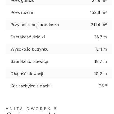
Pow. garażu
34,8 m²
Pow. razem
158,6 m²
Przy adaptacji poddasza
211,4 m²
Szerokość działki
26,7 m
Wysokość budynku
7,14 m
Szerokość elewacji
19,7 m
Długość elewacji
10,2 m
Kąt nachylenia dachu
35 °
ANITA DWOREK B