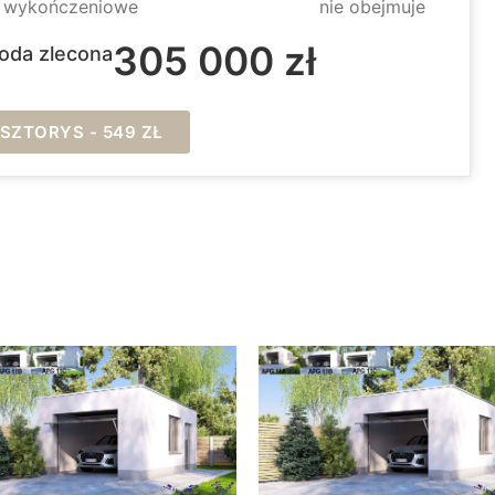
e wykończeniowe
nie obejmuje
305 000 zł
oda zlecona
ZTORYS - 549 ZŁ