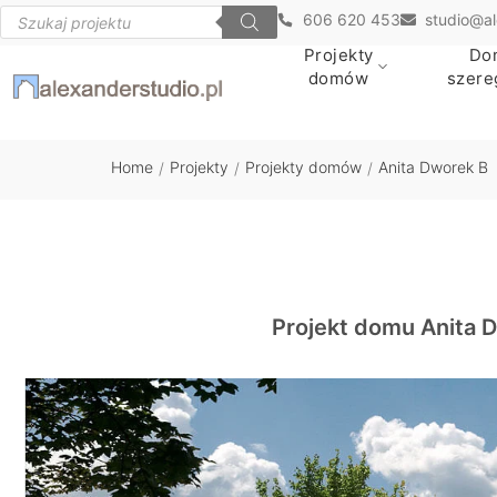
606 620 453
studio@al
Projekty
Do
domów
szer
Home
Projekty
Projekty domów
Anita Dworek B
/
/
/
Projekt domu Anita