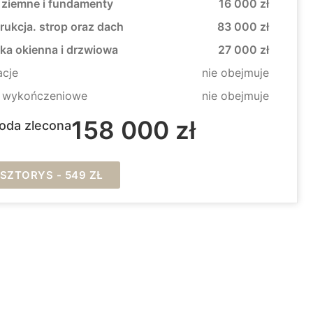
 ziemne i fundamenty
16 000 zł
rukcja. strop oraz dach
83 000 zł
rka okienna i drzwiowa
27 000 zł
acje
nie obejmuje
e wykończeniowe
nie obejmuje
158 000 zł
oda zlecona
ZTORYS - 549 ZŁ