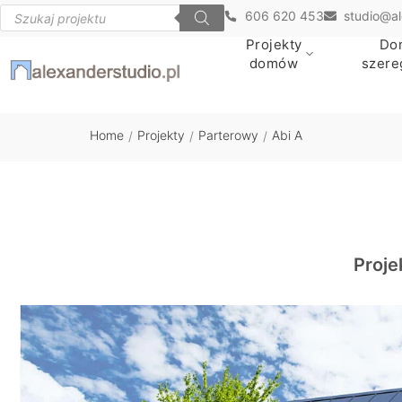
606 620 453
studio@al
Projekty
Do
domów
szer
Home
Projekty
Parterowy
Abi A
/
/
/
Proje