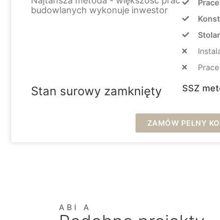
Najtańsza metoda - większość prac
Prace
budowlanych wykonuje inwestor
Konst
Stola
Instal
Prac
SSZ met
Stan surowy zamknięty
ZAMÓW PEŁNY KOS
ABI A