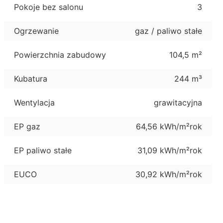
Pokoje bez salonu
3
Ogrzewanie
gaz / paliwo stałe
Powierzchnia zabudowy
104,5 m²
Kubatura
244 m³
Wentylacja
grawitacyjna
EP gaz
64,56 kWh/m²rok
EP paliwo stałe
31,09 kWh/m²rok
EUCO
30,92 kWh/m²rok