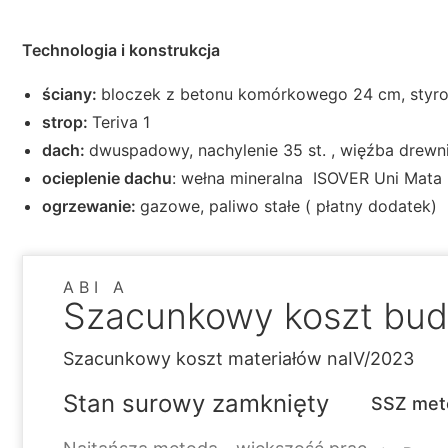
Technologia i konstrukcja
ściany:
bloczek z betonu komórkowego 24 cm, styro
strop:
Teriva 1
dach:
dwuspadowy, nachylenie 35 st. , więźba drew
ocieplenie dachu
: wełna mineralna ISOVER Uni Mata
ogrzewanie:
gazowe, paliwo stałe ( płatny dodatek)
ABI A
Szacunkowy koszt bu
Szacunkowy koszt materiałów na
IV/2023
Stan surowy zamknięty
SSZ met