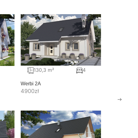
130,3 m²
4
Werbi 2A
4900
zł