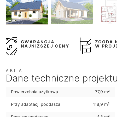
GWARANCJA
ZGODA 
NAJNIŻSZEJ CENY
W PROJ
ABI A
Dane techniczne projekt
Powierzchnia użytkowa
77,9 m²
Przy adaptacji poddasza
118,9 m²
Pom. gospodarcze
4,3 m²