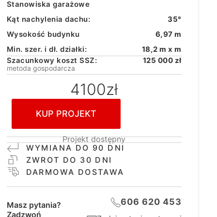
Stanowiska garażowe
Kąt nachylenia dachu:
35°
Wysokość budynku
6,97 m
Min. szer. i dł. działki:
18,2 m x m
Szacunkowy koszt SSZ:
125 000 zł
metoda gospodarcza
4100
zł
KUP PROJEKT
Projekt dostępny
WYMIANA DO 90 DNI
ZWROT DO 30 DNI
DARMOWA DOSTAWA
606 620 453
Masz pytania?
Zadzwoń