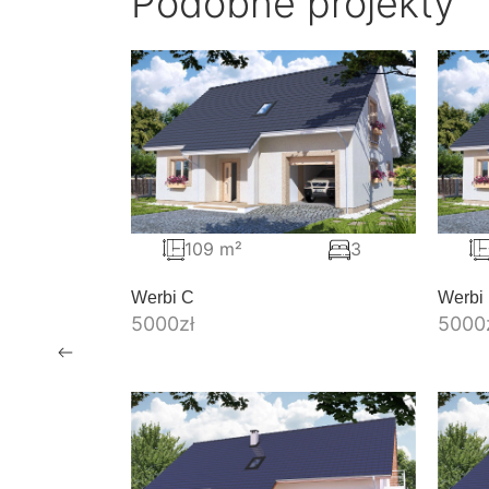
Podobne projekty
109 m²
3
Werbi C
Werbi
5000
zł
5000