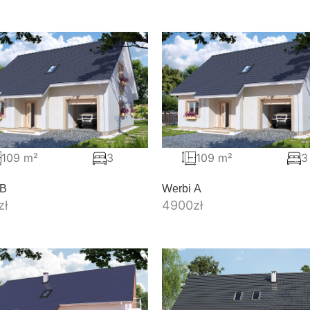
109 m²
3
109 m²
3
 B
Werbi A
zł
4900
zł