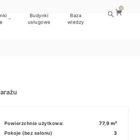
0
nki
Budynki
Baza
e
usługowe
wiedzy
garażu
Powierzchnia użytkowa:
77,9 m²
Pokoje (bez salonu)
3