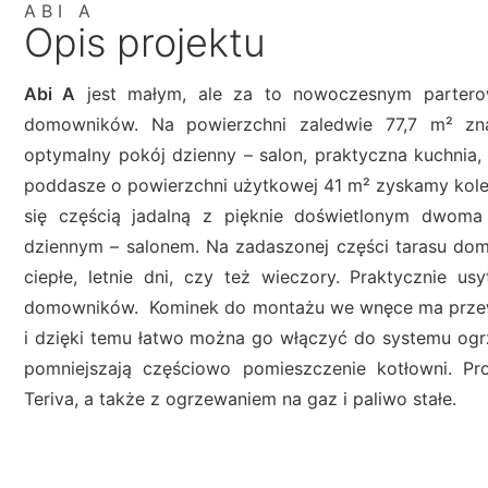
ABI A
Opis projektu
Abi A
jest małym, ale za to nowoczesnym partero
domowników. Na powierzchni zaledwie 77,7
m²
zna
optymalny pokój dzienny – salon, praktyczna kuchnia, ł
poddasze o powierzchni użytkowej 41
m²
zyskamy kolej
się częścią jadalną z pięknie doświetlonym dwom
dziennym – salonem. Na zadaszonej części tarasu do
ciepłe, letnie dni, czy też wieczory. Praktycznie u
domowników. Kominek do montażu we wnęce ma przewi
i dzięki temu łatwo można go włączyć do systemu og
pomniejszają częściowo pomieszczenie kotłowni. P
Teriva, a także z ogrzewaniem na gaz i paliwo stałe.