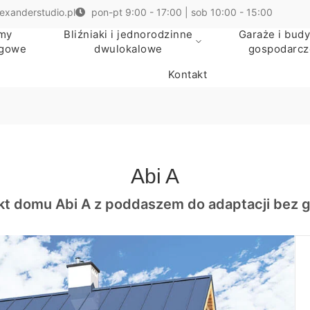
exanderstudio.pl
pon-pt 9:00 - 17:00 | sob 10:00 - 15:00
my
Bliźniaki i jednorodzinne
Garaże i budy
egowe
dwulokalowe
gospodarcz
Kontakt
Abi A
kt domu Abi A z poddaszem do adaptacji bez 