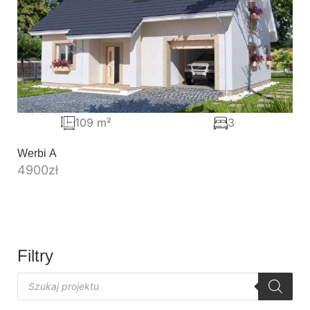
109 m²
3
Werbi A
4900
zł
Filtry