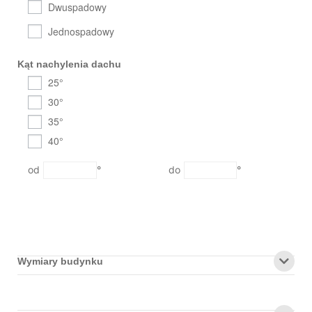
Dwuspadowy
Jednospadowy
Kąt nachylenia dachu
25°
30°
35°
40°
°
°
Wymiary budynku