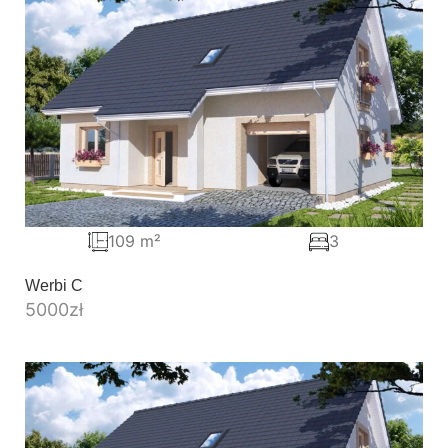
109 m²
3
Werbi C
5000
zł