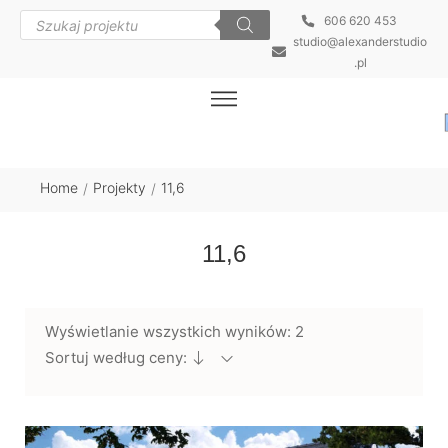
606 620 453
studio@alexanderstudio
.pl
Home
Projekty
11,6
/
/
11,6
Wyświetlanie wszystkich wyników: 2
Sortuj według ceny: