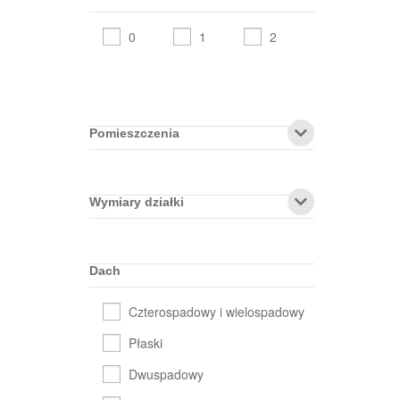
0
1
2
Pomieszczenia
Wymiary działki
Dach
Czterospadowy i wielospadowy
Płaski
Dwuspadowy