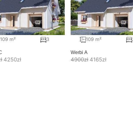
109 m²
3
109 m²
C
Werbi A
zł
4250
zł
4900
zł
4165
zł