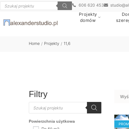
606 620 453
studio@al
Projekty
Do
domów
szer
Home
Projekty
11,6
/
/
Filtry
Wyśw
Powierzchnia użytkowa
PROM
Do 50 m2