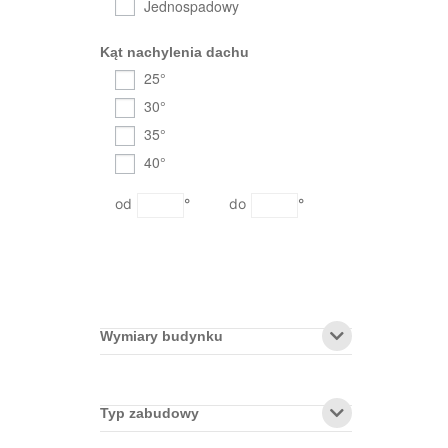
Jednospadowy
Kąt nachylenia dachu
25°
30°
35°
40°
°
°
Wymiary budynku
Typ zabudowy