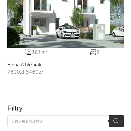
92,1 m²
3
Elena A bliźniak
7600
zł
6460
zł
Filtry