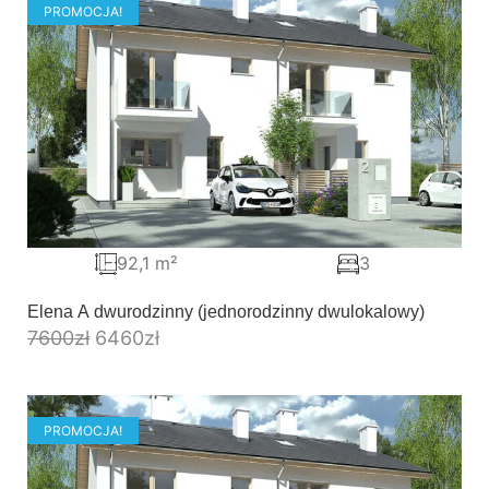
PROMOCJA!
92,1 m²
3
Elena A dwurodzinny (jednorodzinny dwulokalowy)
7600
zł
6460
zł
PROMOCJA!