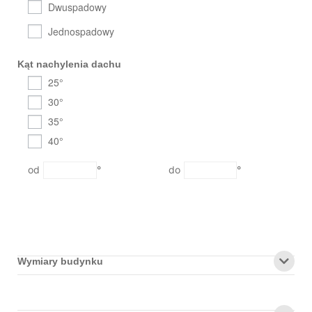
Dwuspadowy
Jednospadowy
Kąt nachylenia dachu
25°
30°
35°
40°
°
°
Wymiary budynku