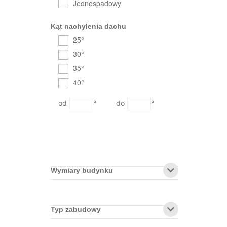
Jednospadowy
Kąt nachylenia dachu
25°
30°
35°
40°
°
°
Wymiary budynku
Typ zabudowy