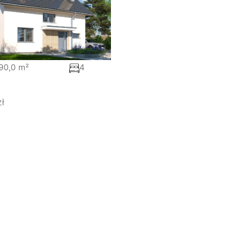
90,0 m²
4
zł