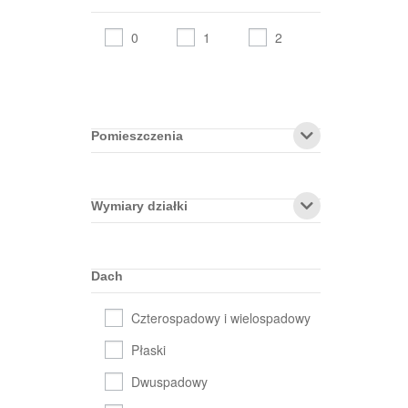
0
1
2
Pomieszczenia
Wymiary działki
Dach
Czterospadowy i wielospadowy
Płaski
Dwuspadowy