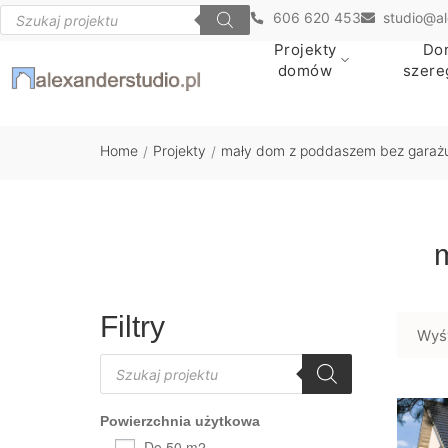
606 620 453
studio@al
Projekty
Do
domów
szer
Home
Projekty
mały dom z poddaszem bez garaż
/
/
Filtry
Wyś
Powierzchnia użytkowa
Do 50 m2