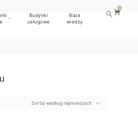
0
nki
Budynki
Baza
e
usługowe
wiedzy
u
Sortuj według najnowszych