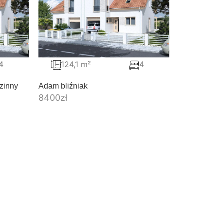
4
124,1 m²
4
zinny
Adam bliźniak
8400
zł