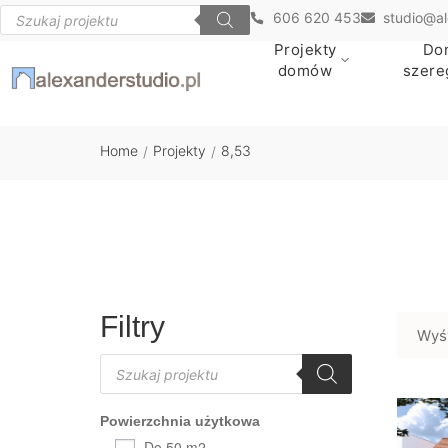
606 620 453
studio@al
Projekty
Do
domów
szer
Home
Projekty
8,53
/
/
Filtry
Wyś
Powierzchnia użytkowa
Do 50 m2