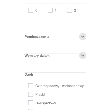
0
1
2
Pomieszczenia
Wymiary działki
Dach
Czterospadowy i wielospadowy
Płaski
Dwuspadowy