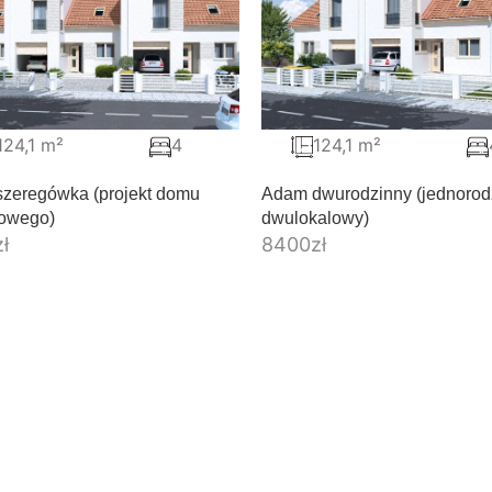
124,1 m²
4
124,1 m²
zeregówka (projekt domu
Adam dwurodzinny (jednorod
owego)
dwulokalowy)
zł
8400
zł