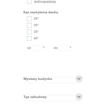
Jednospadowy
Kąt nachylenia dachu
25°
30°
35°
40°
°
°
Wymiary budynku
Typ zabudowy