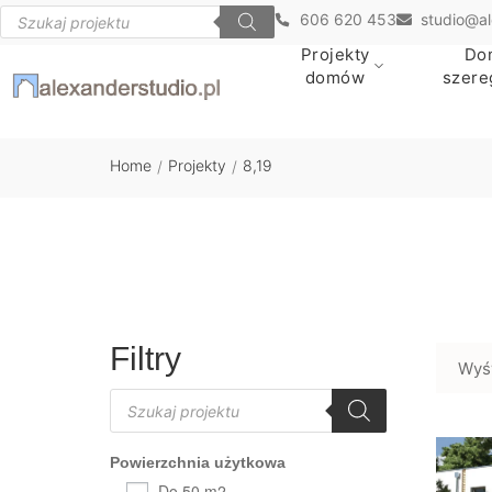
606 620 453
studio@al
Projekty
Do
domów
szer
Home
Projekty
8,19
/
/
Filtry
Wyśw
Powierzchnia użytkowa
Do 50 m2