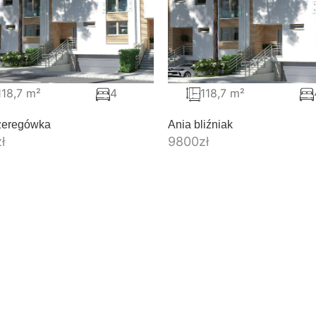
118,7 m²
4
118,7 m²
zeregówka
Ania bliźniak
zł
9800
zł