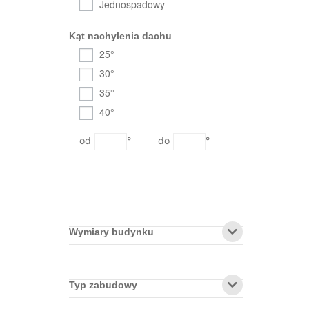
Jednospadowy
Kąt nachylenia dachu
25°
30°
35°
40°
°
°
Wymiary budynku
Typ zabudowy