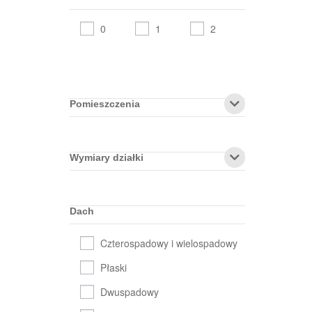
0
1
2
Pomieszczenia
Wymiary działki
Dach
Czterospadowy i wielospadowy
Płaski
Dwuspadowy