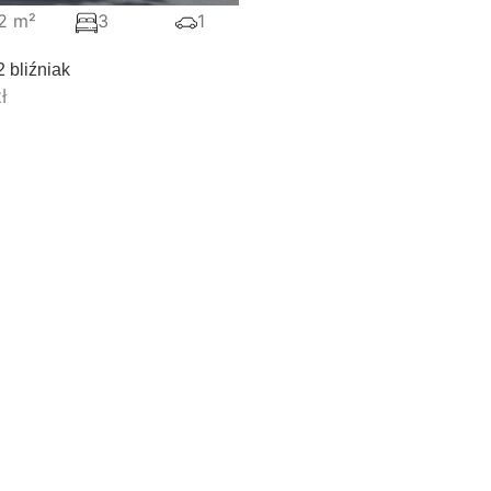
,2 m²
3
1
 bliźniak
ł