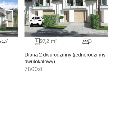
1
97,2 m²
3
Diana 2 dwurodzinny (jednorodzinny
dwulokalowy)
7800
zł