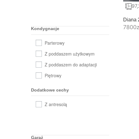
97
Diana 2
7800
z
Kondygnacje
Parterowy
Z poddaszem użytkowym
Z poddaszem do adaptacji
Piętrowy
Dodatkowe cechy
Z antresolą
Garaż