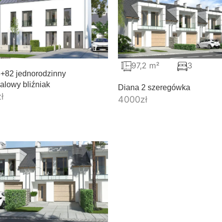
97,2 m²
3
+82 jednorodzinny
alowy bliźniak
Diana 2 szeregówka
zł
4000
zł