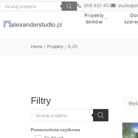
606 620 453
studio@al
Projekty
Do
domów
szer
Home
Projekty
6,25
/
/
Filtry
Wyś
Powierzchnia użytkowa
Do 50 m2