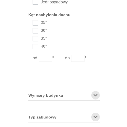
Jednospadowy
Kąt nachylenia dachu
25°
30°
35°
40°
°
°
Wymiary budynku
Typ zabudowy