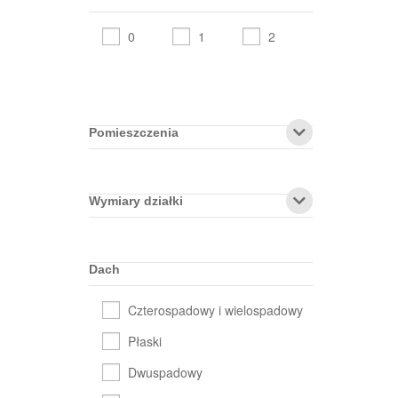
0
1
2
Pomieszczenia
Wymiary działki
Dach
Czterospadowy i wielospadowy
Płaski
Dwuspadowy