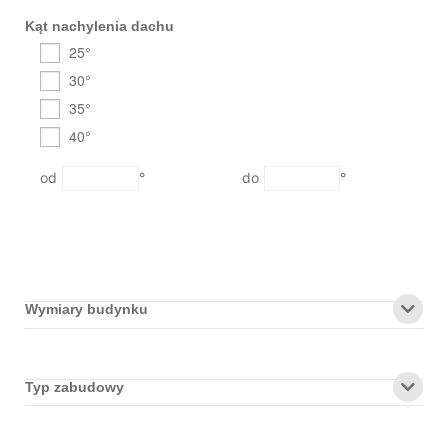
Kąt nachylenia dachu
25°
30°
35°
40°
°
°
Wymiary budynku
Typ zabudowy