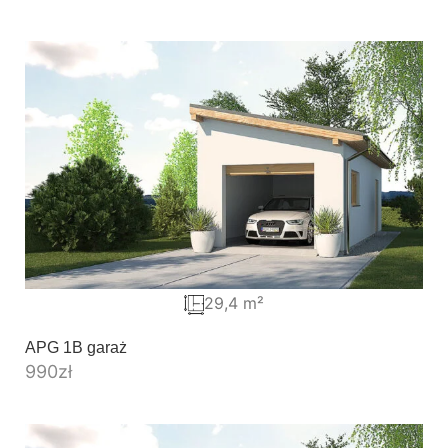
29,4 m²
APG 1B garaż
990
zł