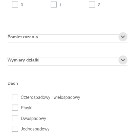
0
1
2
Pomieszczenia
Wymiary działki
Dach
Czterospadowy i wielospadowy
Płaski
Dwuspadowy
Jednospadowy