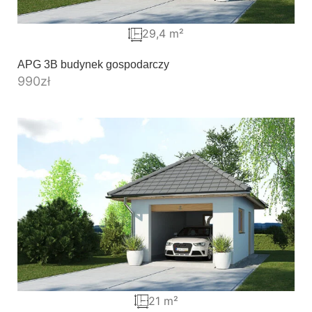
29,4 m²
APG 3B budynek gospodarczy
990
zł
21 m²