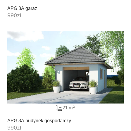
APG 3A garaż
990
zł
21 m²
APG 3A budynek gospodarczy
990
zł