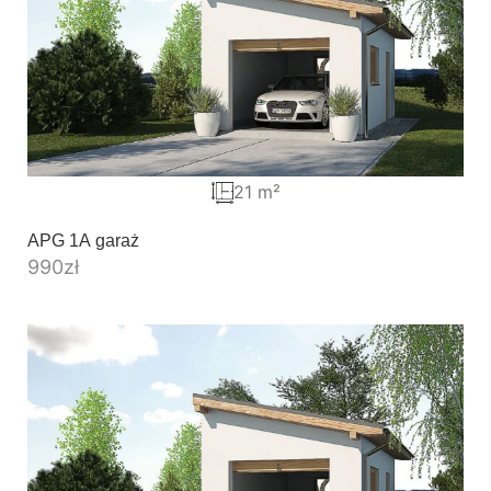
21 m²
APG 1A garaż
990
zł