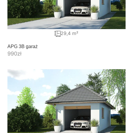
29,4 m²
APG 3B garaż
990
zł