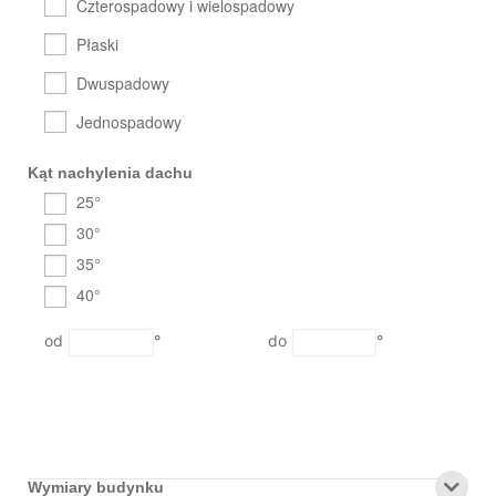
Czterospadowy i wielospadowy
Płaski
Dwuspadowy
Jednospadowy
Kąt nachylenia dachu
25°
30°
35°
40°
°
°
Wymiary budynku