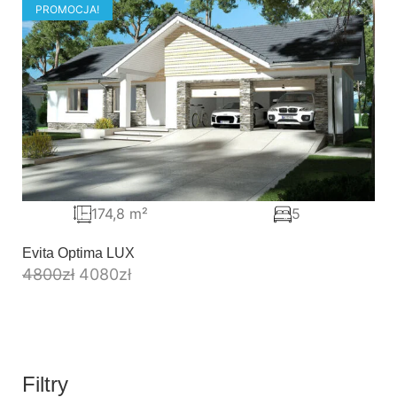
PROMOCJA!
174,8 m²
5
Evita Optima LUX
4800
zł
4080
zł
Filtry