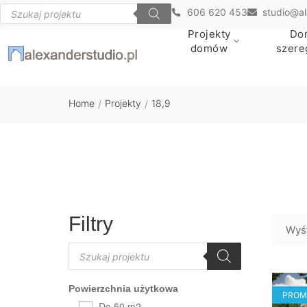
606 620 453
studio@al
Projekty
Do
domów
szer
Home
Projekty
18,9
/
/
Filtry
Wyś
Powierzchnia użytkowa
PROM
Do 50 m2