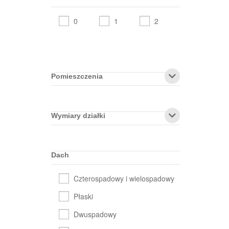
0
1
2
Pomieszczenia
Wymiary działki
Dach
Czterospadowy i wielospadowy
Płaski
Dwuspadowy