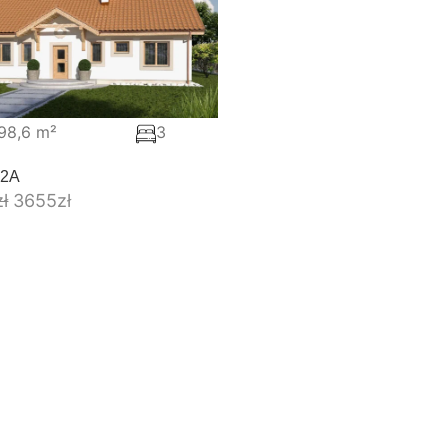
98,6 m²
3
 2A
zł
3655
zł