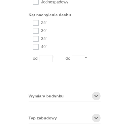
Jednospadowy
Kąt nachylenia dachu
25°
30°
35°
40°
°
°
Wymiary budynku
Typ zabudowy