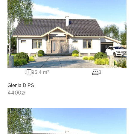
95,4 m²
3
Gienia D PS
4400
zł