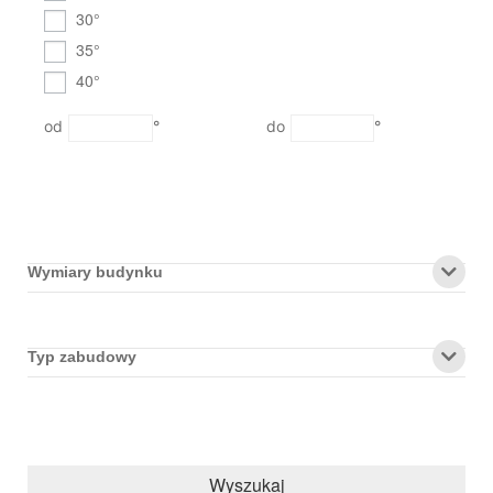
30°
35°
40°
°
°
Wymiary budynku
Typ zabudowy
Wyszukaj