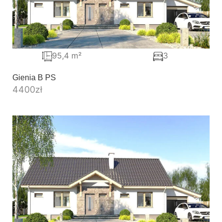
95,4 m²
3
Gienia B PS
4400
zł