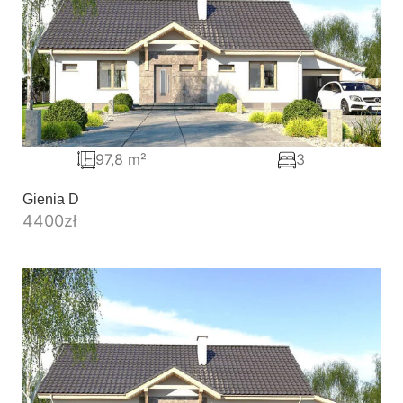
97,8 m²
3
Gienia D
4400
zł