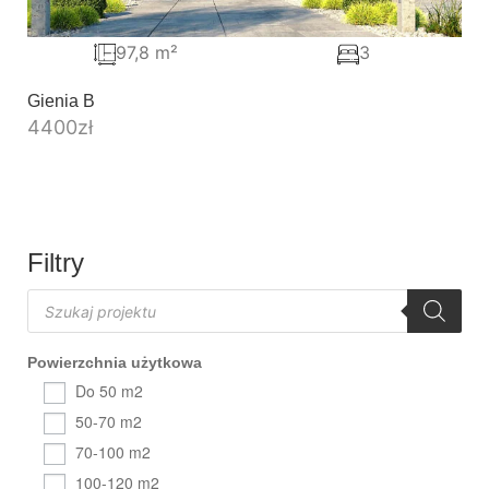
97,8 m²
3
Gienia B
4400
zł
Filtry
Powierzchnia użytkowa
Do 50 m2
50-70 m2
70-100 m2
100-120 m2