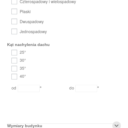
Czterospadowy i wielospadowy
Płaski
Dwuspadowy
Jednospadowy
Kąt nachylenia dachu
25°
30°
35°
40°
°
°
Wymiary budynku