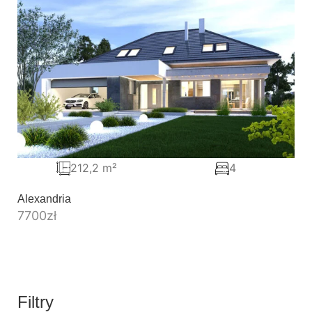
212,2 m²
4
Alexandria
7700
zł
Filtry