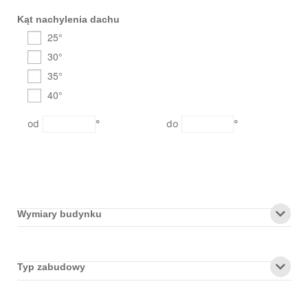
Kąt nachylenia dachu
25°
30°
35°
40°
°
°
Wymiary budynku
Typ zabudowy