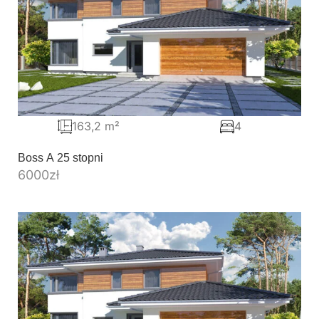
163,2 m²
4
Boss A 25 stopni
6000
zł