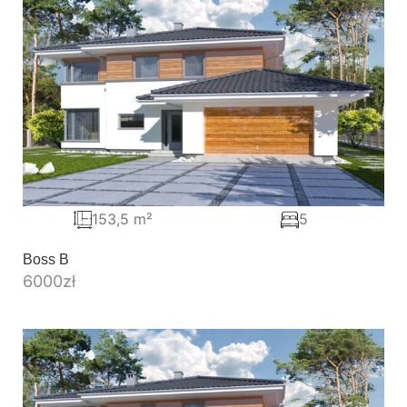
153,5 m²
5
Boss B
6000
zł