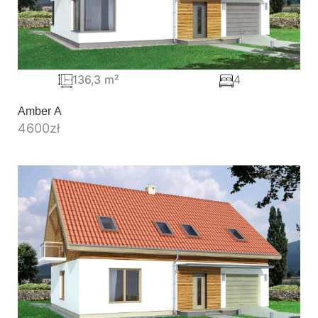
136,3 m²
4
Amber A
4600
zł