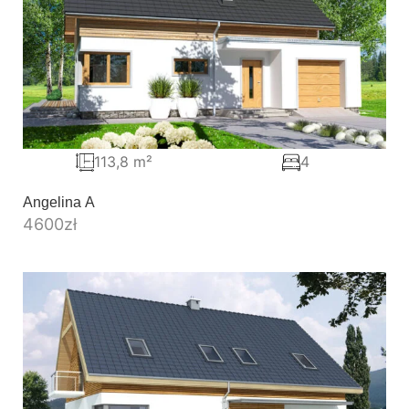
113,8 m²
4
Angelina A
4600
zł