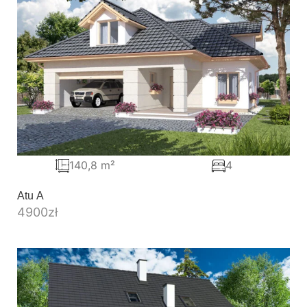
140,8 m²
4
Atu A
4900
zł