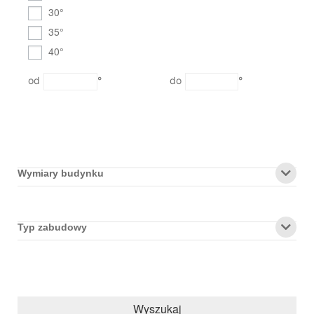
30°
35°
40°
°
°
Wymiary budynku
Typ zabudowy
Wyszukaj