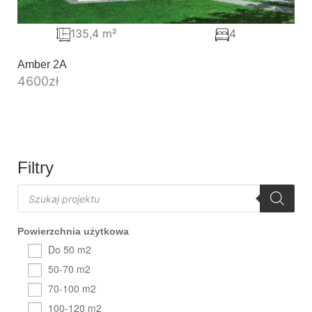
135,4 m²
4
Amber 2A
4600
zł
Filtry
Powierzchnia użytkowa
Do 50 m2
50-70 m2
70-100 m2
100-120 m2