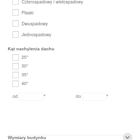
Czterospadowy i wielospadowy
Płaski
Dwuspadowy
Jednospadowy
Kąt nachylenia dachu
25°
30°
35°
40°
°
°
Wymiary budynku