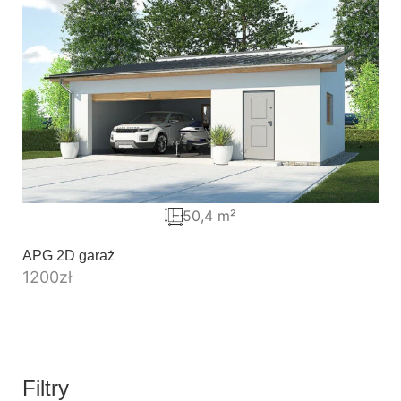
50,4 m²
APG 2D garaż
1200
zł
Filtry