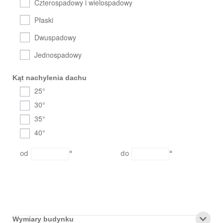
Czterospadowy i wielospadowy
Płaski
Dwuspadowy
Jednospadowy
Kąt nachylenia dachu
25°
30°
35°
40°
°
°
Wymiary budynku