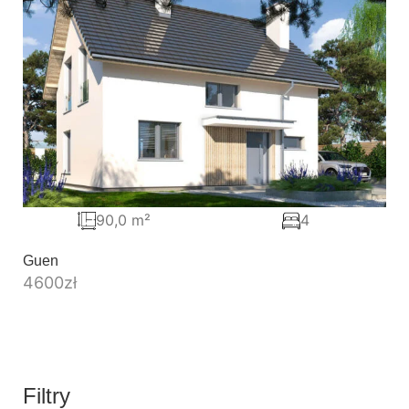
90,0 m²
4
Guen
4600
zł
Filtry