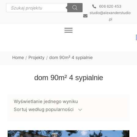
606 620 453
studio@alexanderstudio
.pl
Home
Projekty
dom 90m² 4 sypialnie
/
/
dom 90m² 4 sypialnie
Wyświetlanie jednego wyniku
Sortuj według popularności