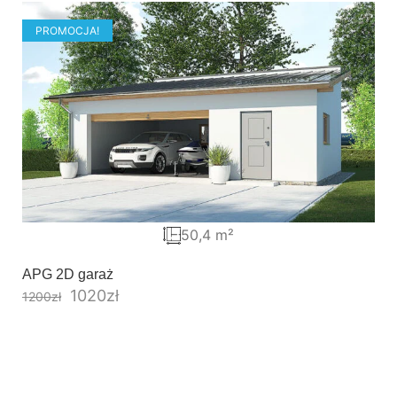
PROMOCJA!
50,4 m²
APG 2D garaż
1020
zł
1200
zł