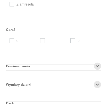
Z antresolą
Garaż
0
1
2
Pomieszczenia
Wymiary działki
Dach