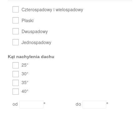
Czterospadowy i wielospadowy
Płaski
Dwuspadowy
Jednospadowy
Kąt nachylenia dachu
25°
30°
35°
40°
°
°