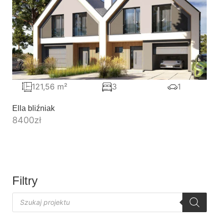
121,56 m²
3
1
Ella bliźniak
8400
zł
Filtry