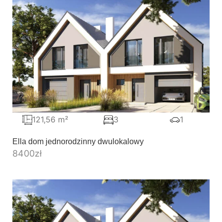
121,56 m²
3
1
Ella dom jednorodzinny dwulokalowy
8400
zł