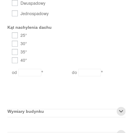
Dwuspadowy
Jednospadowy
Kąt nachylenia dachu
25°
30°
35°
40°
°
°
Wymiary budynku